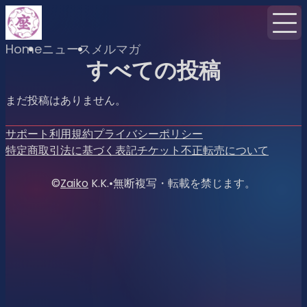
Home
ニュース
メルマガ
すべての投稿
まだ投稿はありません。
サポート
利用規約
プライバシーポリシー
特定商取引法に基づく表記
チケット不正転売について
©
Zaiko
K.K.
•
無断複写・転載を禁じます。